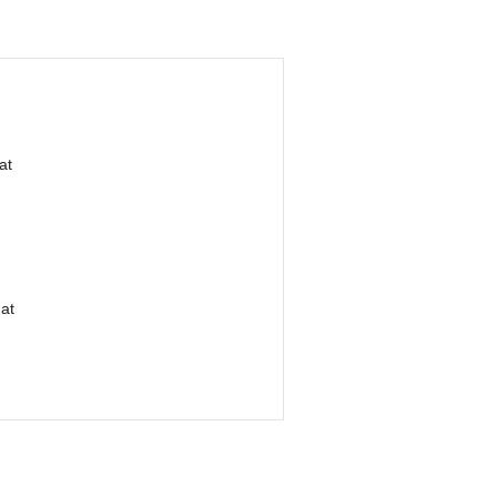
at
at