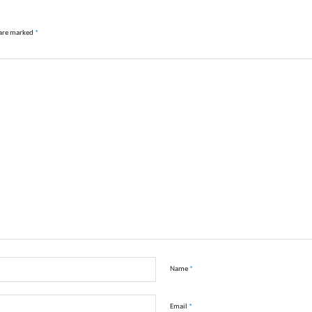
s are marked
*
Name
*
Email
*