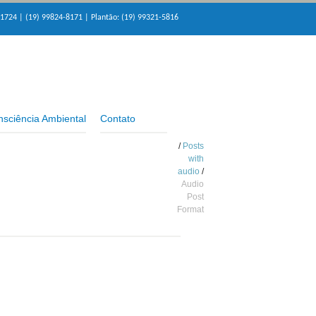
-1724 | (19) 99824-8171 | Plantão: (19) 99321-5816
sciência Ambiental
Contato
Home
/
Posts
with
audio
/
Audio
Post
Format