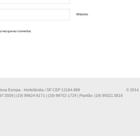
Website
a vez que eu comentar.
 Nova Europa - Hortolândia / SP CEP 13184-889
© 2014 
97.5559 | (19) 99824-8171 | (19) 99752-1724 | Plantão: (19) 99321.5816