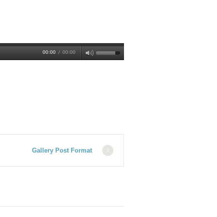
00:00
/
00:00
Gallery Post Format