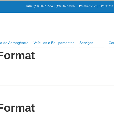
PABX: (19) 3897.3564 | (19) 3897.3336 | (19) 3897.5559 | (19) 99752
a de Abrangência
Veículos e Equipamentos
Serviços
Con
Format
Format