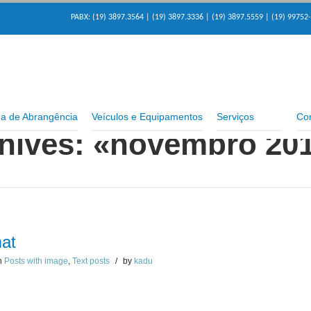
PABX: (19) 3897.3564 | (19) 3897.3336 | (19) 3897.5559 | (19) 99752
a de Abrangência
Veículos e Equipamentos
Serviços
Con
hives: «novembro 20
at
n
Posts with image
,
Text posts
/
by
kadu