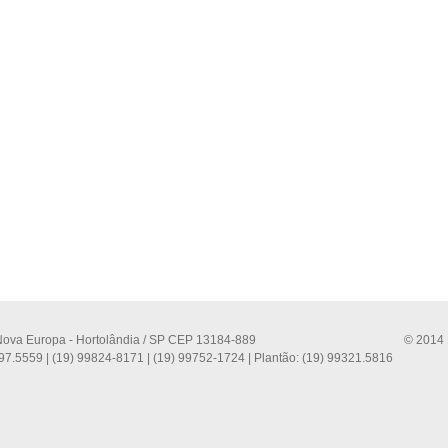
 Nova Europa - Hortolândia / SP CEP 13184-889
© 2014 
97.5559 | (19) 99824-8171 | (19) 99752-1724 | Plantão: (19) 99321.5816