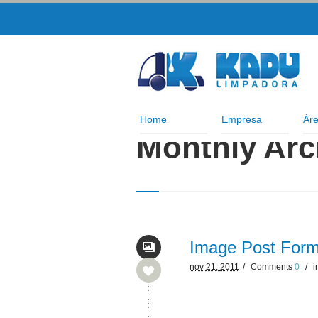
Home
Empresa
Áre
Monthly Arc
Image Post Form
nov
21,
2011
/
Comments
0
/
i