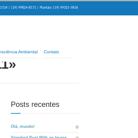
-1724 | (19) 99824-8171 | Plantão: (19) 99321-5816
sciência Ambiental
Contato
11»
Posts recentes
Olá, mundo!
Standard Post With an Image