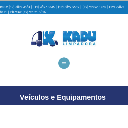
PABX: (19) 3897.3564 | (19) 3897.3336 | (19) 3897.5559 | (19) 99752-1724 | (19) 99824-
8171 | Plantão: (19) 99321-5816
Veículos e Equipamentos